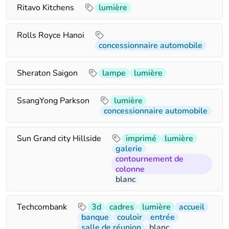
Ritavo Kitchens
lumière
Rolls Royce Hanoi
concessionnaire automobile
Sheraton Saigon
lampe
lumière
SsangYong Parkson
lumière
concessionnaire automobile
Sun Grand city Hillside
imprimé
lumière
galerie
contournement de
colonne
blanc
Techcombank
3d
cadres
lumière
accueil
banque
couloir
entrée
salle de réunion
blanc