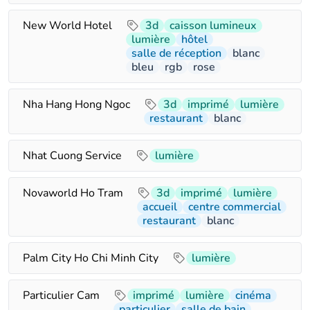
New World Hotel
3d
caisson lumineux
lumière
hôtel
salle de réception
blanc
bleu
rgb
rose
Nha Hang Hong Ngoc
3d
imprimé
lumière
restaurant
blanc
Nhat Cuong Service
lumière
Novaworld Ho Tram
3d
imprimé
lumière
accueil
centre commercial
restaurant
blanc
Palm City Ho Chi Minh City
lumière
Particulier Cam
imprimé
lumière
cinéma
particulier
salle de bain