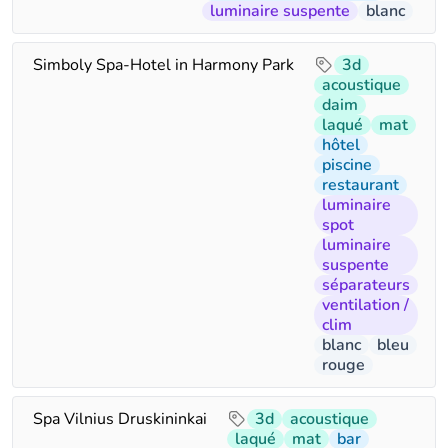
luminaire suspente
blanc
Simboly Spa-Hotel in Harmony Park
3d
acoustique
daim
laqué
mat
hôtel
piscine
restaurant
luminaire
spot
luminaire
suspente
séparateurs
ventilation /
clim
blanc
bleu
rouge
Spa Vilnius Druskininkai
3d
acoustique
laqué
mat
bar