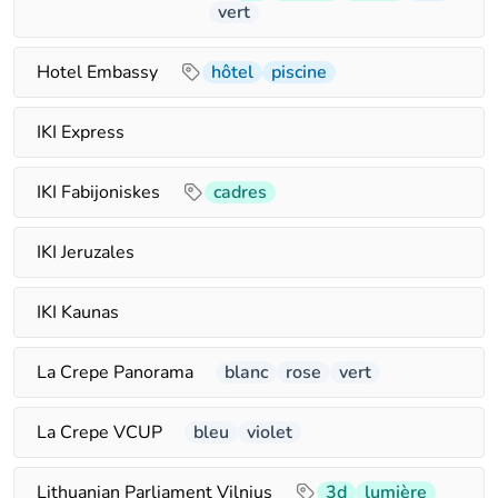
vert
Hotel Embassy
hôtel
piscine
IKI Express
IKI Fabijoniskes
cadres
IKI Jeruzales
IKI Kaunas
La Crepe Panorama
blanc
rose
vert
La Crepe VCUP
bleu
violet
Lithuanian Parliament Vilnius
3d
lumière