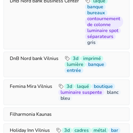
DnB Nord bank Business Center
laqué
banque
bureaux
contournement
de colonne
luminaire spot
séparateurs
gris
DnB Nord bank Vilnius
3d
imprimé
lumière
banque
entrée
Femina Mira Vilnius
3d
laqué
boutique
luminaire suspente
blanc
bleu
Filharmonia Kaunas
Holiday Inn Vilnius
3d
cadres
métal
bar