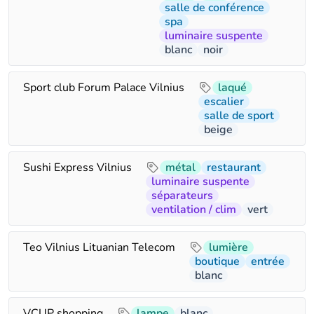
salle de conférence
spa
luminaire suspente
blanc
noir
Sport club Forum Palace Vilnius
laqué
escalier
salle de sport
beige
Sushi Express Vilnius
métal
restaurant
luminaire suspente
séparateurs
ventilation / clim
vert
Teo Vilnius Lituanian Telecom
lumière
boutique
entrée
blanc
VCUP shopping
lampe
blanc